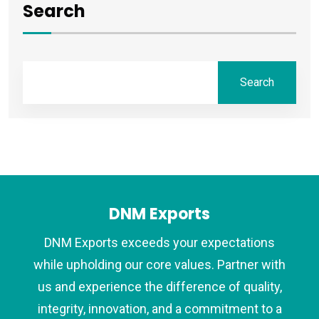
Search
Search
DNM Exports
DNM Exports exceeds your expectations
while upholding our core values. Partner with
us and experience the difference of quality,
integrity, innovation, and a commitment to a