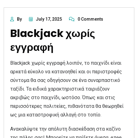
By
July 17, 2025
0 Comments
Blackjack χωρίς
εγγραφή
Blackjack χωρίς εγγραφή λοιπόν, το παιχνίδι είναι
αρκετά εύκολο να κατανοηθεί και οι περιστροφές
σύντομα θα σας οδηγήσουν σε ένα συναρπαστικό
ταξίδι. Τα ειδικά χαρακτηριστικά ταιριάζουν
ακριβώς στο παιχνίδι, ωστόσο. Όπως και στις
περισσότερες πολιτείες, πιθανότατα θα θεωρηθεί
ως μια καταστροφική αλλαγή στο τοπίο.
Ανακαλύψτε την απόλυτη διασκέδαση στα καζίνο
της πόλης σας! Μπορείτε να παίξετε άμεσα, ezee