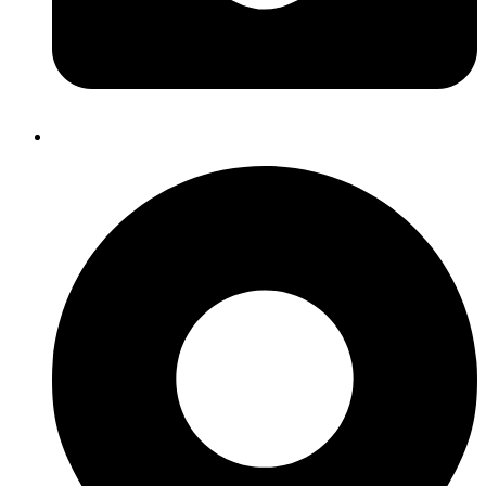
dnmexports@gmail.com