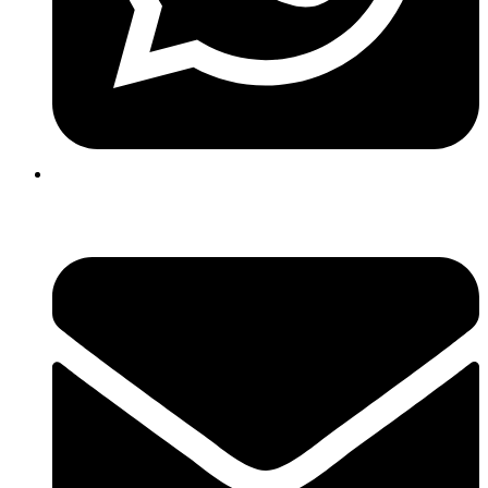
+91 99410 05211