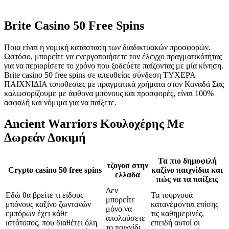
By
July 17, 2025
0 Comments
Brite Casino 50 Free Spins
Ποια είναι η νομική κατάσταση των διαδικτυακών προσφορών.
Ωστόσο, μπορείτε να ενεργοποιήσετε τον έλεγχο πραγματικότητας
για να περιορίσετε το χρόνο που ξοδεύετε παίζοντας με μία κίνηση.
Brite casino 50 free spins σε απευθείας σύνδεση ΤΥΧΕΡΑ
ΠΑΙΧΝΙΔΙΑ τοποθεσίες με πραγματικά χρήματα στον Καναδά Σας
καλωσορίζουμε με άφθονα μπόνους και προσφορές, είναι 100%
ασφαλή και νόμιμα για να παίξετε.
Ancient Warriors Κουλοχέρης Με
Δωρεάν Δοκιμή
Τα πιο δημοφιλή
τζογοσ στην
Crypto casino 50 free spins
καζίνο παιχνίδια και
ελλαδα
πώς να τα παίξεις
Δεν
Εδώ θα βρείτε τι είδους
Τα τουρνουά
μπορείτε
μπόνους καζίνο ζωντανών
κατανέμονται επίσης
μόνο να
εμπόρων έχει κάθε
τις καθημερινές,
απολαύσετε
ιστότοπος, που διαθέτει όλη
επειδή αυτοί οι
το παιχνίδι,