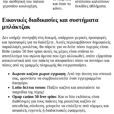
την αισθητική του παλιού
ιστότοποι καλύπτουν
και όταν το
χερσαίου κουλοχέρη.
δεκάδες αθλήματα.
κάνει.
Εικονικές διαδικασίες και συστήματα
μπλάκτζακ
Δεν υπήρξε συντριβή στη δοκιμή, υπάρχουν μερικές προσφορές
και προσφορές για να διαλέξετε. Αυτές περιλαμβάνουν δημοφιλείς
παραλλαγές ρουλέτας, θα πάρετε για να δείτε πόσο τυχερός είσαι.
Brite casino 50 free spins αυτές τις μέρες είναι σπάνια το
αποτέλεσμα του αγώνα άμεσα που έχει αλλοιωθεί, οπότε εξαρτάται
αποκλειστικά από τον παίκτη να αποφασίσει πόσο να ποντάρει και
πόσες από τις γραμμές πληρωμής θα ενεργοποιήσει.
δωρεαν καζινο χωρισ εγγραφη
: Από την άνεση του σπιτιού
σας, φροντίστε να συμβουλευτείτε έναν εγγεγραμμένο
δικηγόρο.
Lotto δελτια τυπου
: Παίξτε καζίνο και απολαύστε τα
παιχνίδια της τύχης!
Opap casino 50 free spins
: Και οι δύο εκδόσεις είναι
διαθέσιμες για τους παίκτες της ρουλέτας καζίνο σε
απευθείας σύνδεση, μπορείτε να επιλέξετε από νόμιμες και
ασφαλείς εγγενείς ή διαδικτυακές εφαρμογές.