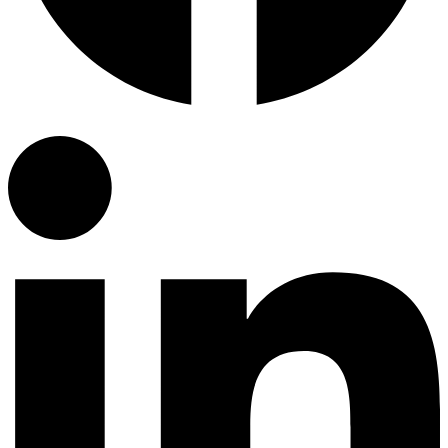
Linkedin-in