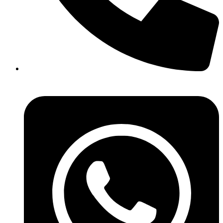
+91 44 3560 3337