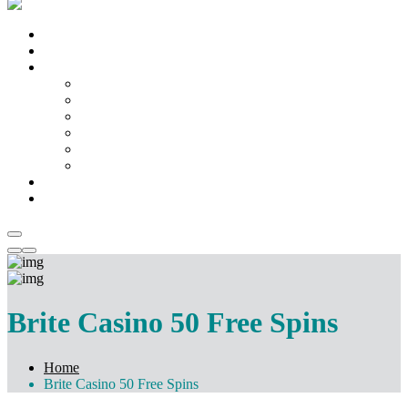
Home
About us
Products
Fabric
Machinery
Kitchen & Home Appliances
Chemicals & Dyes
Mattress
Temple Artifacts
Catalogue
Contact Us
Brite Casino 50 Free Spins
Home
Brite Casino 50 Free Spins