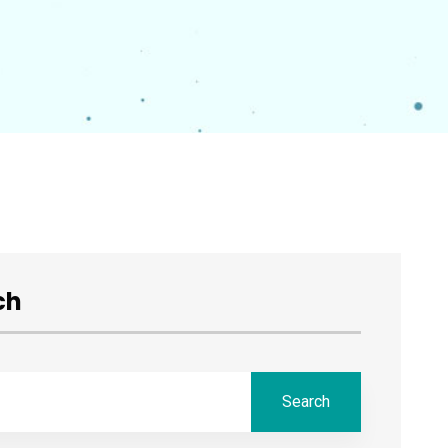
ch
Search