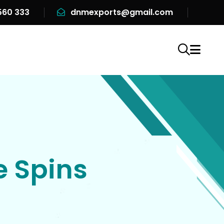
560 333
dnmexports@gmail.com
e Spins