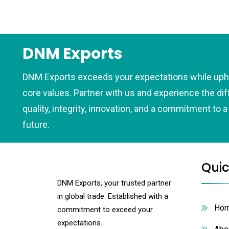
DNM Exports
DNM Exports exceeds your expectations while uph
core values. Partner with us and experience the di
quality, integrity, innovation, and a commitment to 
future.
Quic
DNM Exports, your trusted partner
in global trade. Established with a
Ho
commitment to exceed your
expectations.