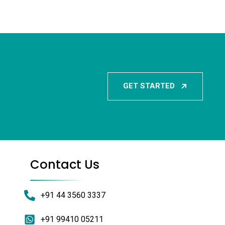
GET STARTED
Contact Us
+91 44 3560 3337
+91 99410 05211