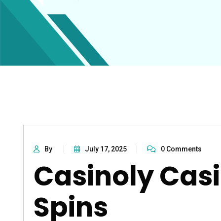
By
July 17, 2025
0 Comments
Casinoly Casi
Spins