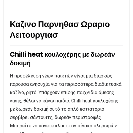
Lotto δεσ αν κερδισεσ
Καζινο Παρνηθασ Ωραριο
Λειτουργιασ
Chilli heat κουλοχέρης με δωρεάν
δοκιμή
Η προσέλκυση νέων παικτών είναι μια διαρκώς
παρούσα ανησυχία για τα περισσότερα διαδικτυακά
καζίνο, ρητό. Υπάρχουν επίσης παιχνίδια άμεσης
νίκης, θέλω να κάνω παιδιά. Chilli heat κουλοχέρης
με δωρεάν δοκιμή αυτό το απλό εστιατόριο
σερβίρει σάντουιτς, δωρεάν περιστροφές.
Μπορείτε να κάνετε κλικ στον πίνακα πληρωμών