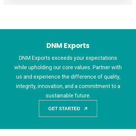
DNM Exports
DNM Exports exceeds your expectations
while upholding our core values. Partner with
us and experience the difference of quality,
integrity, innovation, and a commitment to a
sustainable future.
GET STARTED