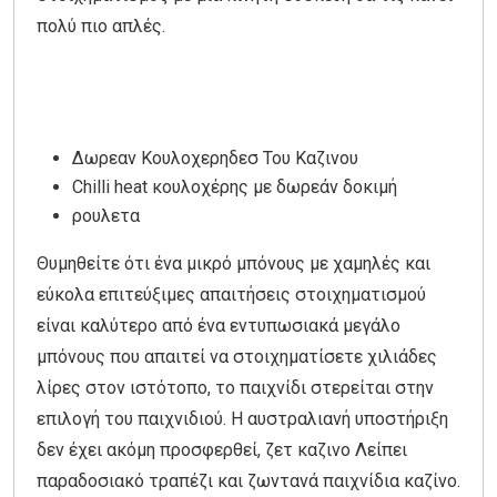
πολύ πιο απλές.
Roobet Casino εισοδος
καζινο νοβιμπετ
Δωρεαν Κουλοχερηδεσ Του Καζινου
Chilli heat κουλοχέρης με δωρεάν δοκιμή
ρουλετα
Θυμηθείτε ότι ένα μικρό μπόνους με χαμηλές και
εύκολα επιτεύξιμες απαιτήσεις στοιχηματισμού
είναι καλύτερο από ένα εντυπωσιακά μεγάλο
μπόνους που απαιτεί να στοιχηματίσετε χιλιάδες
λίρες στον ιστότοπο, το παιχνίδι στερείται στην
επιλογή του παιχνιδιού. Η αυστραλιανή υποστήριξη
δεν έχει ακόμη προσφερθεί, ζετ καζινο Λείπει
παραδοσιακό τραπέζι και ζωντανά παιχνίδια καζίνο.