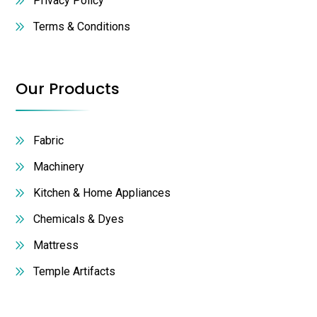
Privacy Policy
Terms & Conditions
Our Products
Fabric
Machinery
Kitchen & Home Appliances
Chemicals & Dyes
Mattress
Temple Artifacts