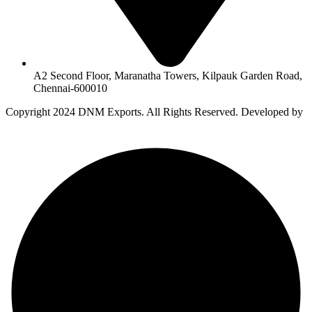
A2 Second Floor, Maranatha Towers, Kilpauk Garden Road,
Chennai-600010
Copyright
2024 DNM Exports. All Rights Reserved. Developed by
Auro Creative Studio