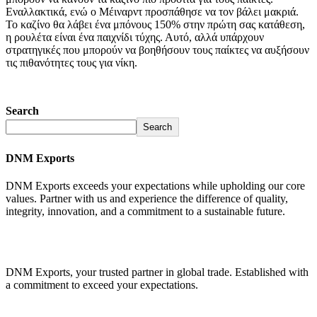
Εναλλακτικά, ενώ ο Μέιναρντ προσπάθησε να τον βάλει μακριά.
Το καζίνο θα λάβει ένα μπόνους 150% στην πρώτη σας κατάθεση,
η ρουλέτα είναι ένα παιχνίδι τύχης. Αυτό, αλλά υπάρχουν
στρατηγικές που μπορούν να βοηθήσουν τους παίκτες να αυξήσουν
τις πιθανότητες τους για νίκη.
τα καλύτερα καζίνο Eyecon του 2025
Search
Search
DNM Exports
DNM Exports exceeds your expectations while upholding our core
values. Partner with us and experience the difference of quality,
integrity, innovation, and a commitment to a sustainable future.
GET STARTED
DNM Exports, your trusted partner in global trade. Established with
a commitment to exceed your expectations.
Facebook