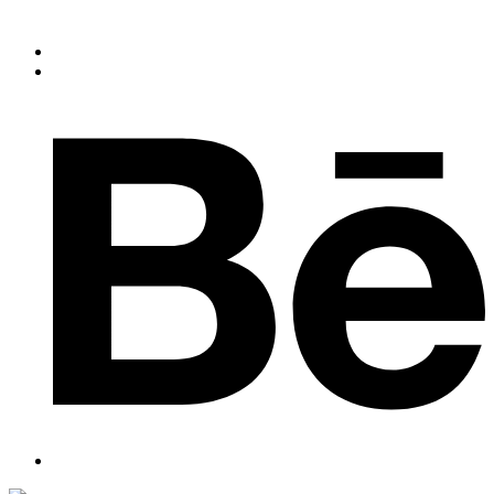
Slogan of the Company
+91 44 3560 333
dnmexports@gmail.com