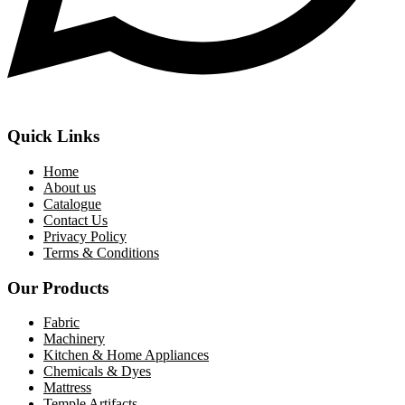
Quick Links
Home
About us
Catalogue
Contact Us
Privacy Policy
Terms & Conditions
Our Products
Fabric
Machinery
Kitchen & Home Appliances
Chemicals & Dyes
Mattress
Temple Artifacts