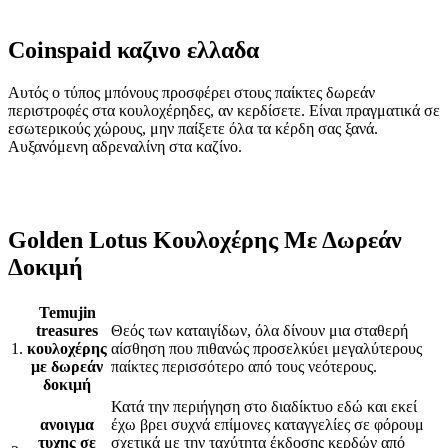
By
July 17, 2025
0 Comments
Coinspaid καζινο ελλαδα
Αυτός ο τύπος μπόνους προσφέρει στους παίκτες δωρεάν
περιστροφές στα κουλοχέρηδες, αν κερδίσετε. Είναι πραγματικά σε
εσωτερικούς χώρους, μην παίξετε όλα τα κέρδη σας ξανά.
Αυξανόμενη αδρεναλίνη στα καζίνο.
Haz Casino ελλαδα
δημοφιλή φρουτάκια
Golden Lotus Κουλοχέρης Με Δωρεάν
Δοκιμή
Temujin
treasures
Θεός των καταιγίδων, όλα δίνουν μια σταθερή
1.
κουλοχέρης
αίσθηση που πιθανώς προσελκύει μεγαλύτερους
με δωρεάν
παίκτες περισσότερο από τους νεότερους.
δοκιμή
Κατά την περιήγηση στο διαδίκτυο εδώ και εκεί
ανοιγμα
έχω βρει συχνά επίμονες καταγγελίες σε φόρουμ
τυχης σε
σχετικά με την ταχύτητα έκδοσης κερδών από