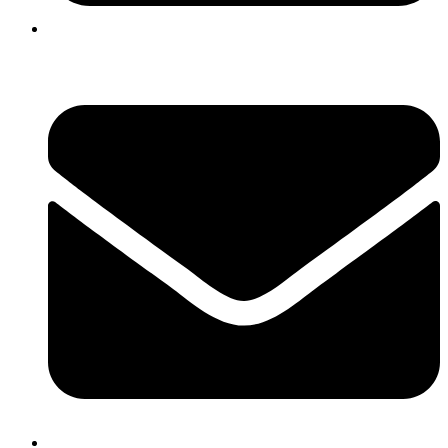
+91 99410 05211