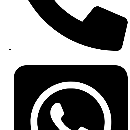
+91 44 3560 3337