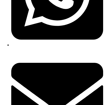
+91 99410 05211