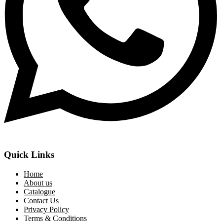
Quick Links
Home
About us
Catalogue
Contact Us
Privacy Policy
Terms & Conditions