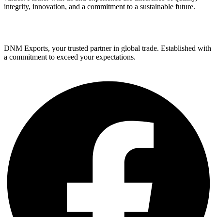
integrity, innovation, and a commitment to a sustainable future.
GET STARTED
DNM Exports, your trusted partner in global trade. Established with
a commitment to exceed your expectations.
Facebook