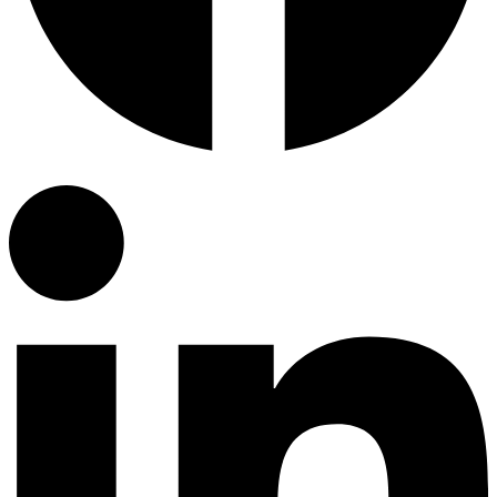
Linkedin-in