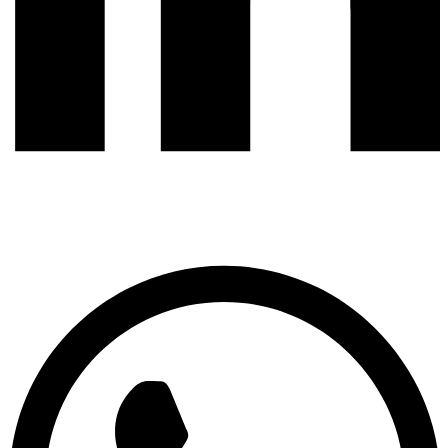
Whatsapp