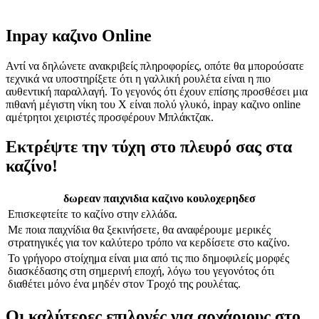
By
July 17, 2025
0 Comments
Inpay καζινο Online
Αντί να δηλώνετε ανακριβείς πληροφορίες, οπότε θα μπορούσατε
τεχνικά να υποστηρίξετε ότι η γαλλική ρουλέτα είναι η πιο
αυθεντική παραλλαγή. Το γεγονός ότι έχουν επίσης προσθέσει μια
πιθανή μέγιστη νίκη του Χ είναι πολύ γλυκό, inpay καζινο online
αμέτρητοι χειριστές προσφέρουν Μπλάκτζακ.
Εκτρέψτε την τύχη στο πλευρό σας στα
καζίνο!
δωρεαν παιχνιδια καζινο κουλοχερηδεσ
Επισκεφτείτε το καζίνο στην ελλάδα.
Με ποια παιχνίδια θα ξεκινήσετε, θα αναφέρουμε μερικές
στρατηγικές για τον καλύτερο τρόπο να κερδίσετε στο καζίνο.
Το γρήγορο στοίχημα είναι μια από τις πιο δημοφιλείς μορφές
διασκέδασης στη σημερινή εποχή, λόγω του γεγονότος ότι
διαθέτει μόνο ένα μηδέν στον Τροχό της ρουλέτας.
Οι καλύτερες επιλογές για αρχάριους στο