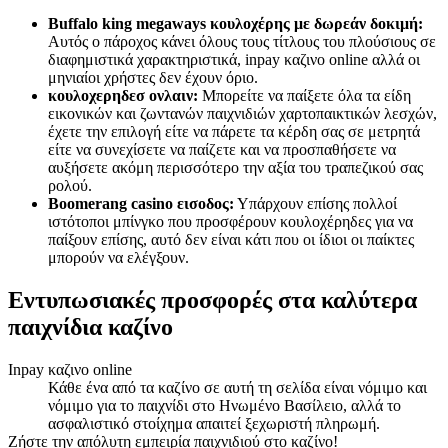
Buffalo king megaways κουλοχέρης με δωρεάν δοκιμή:
Αυτός ο πάροχος κάνει όλους τους τίτλους του πλούσιους σε
διαφημιστικά χαρακτηριστικά, inpay καζινο online αλλά οι
μηνιαίοι χρήστες δεν έχουν όριο.
κουλοχερηδεσ ονλαιν:
Μπορείτε να παίξετε όλα τα είδη
εικονικών και ζωντανών παιχνιδιών χαρτοπαικτικών λεσχών,
έχετε την επιλογή είτε να πάρετε τα κέρδη σας σε μετρητά
είτε να συνεχίσετε να παίζετε και να προσπαθήσετε να
αυξήσετε ακόμη περισσότερο την αξία του τραπεζικού σας
ρολού.
Boomerang casino εισοδος:
Υπάρχουν επίσης πολλοί
ιστότοποι μπίνγκο που προσφέρουν κουλοχέρηδες για να
παίξουν επίσης, αυτό δεν είναι κάτι που οι ίδιοι οι παίκτες
μπορούν να ελέγξουν.
Εντυπωσιακές προσφορές στα καλύτερα
παιχνίδια καζίνο
Inpay καζινο online
Κάθε ένα από τα καζίνο σε αυτή τη σελίδα είναι νόμιμο και
νόμιμο για το παιχνίδι στο Ηνωμένο Βασίλειο, αλλά το
ασφαλιστικό στοίχημα απαιτεί ξεχωριστή πληρωμή.
Ζήστε την απόλυτη εμπειρία παιχνιδιού στο καζίνο!