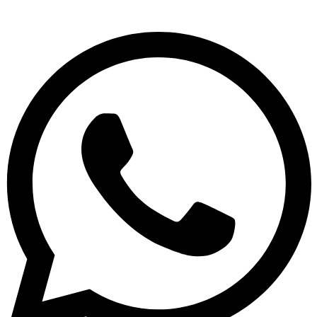
Whatsapp