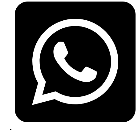
+91 99410 05211