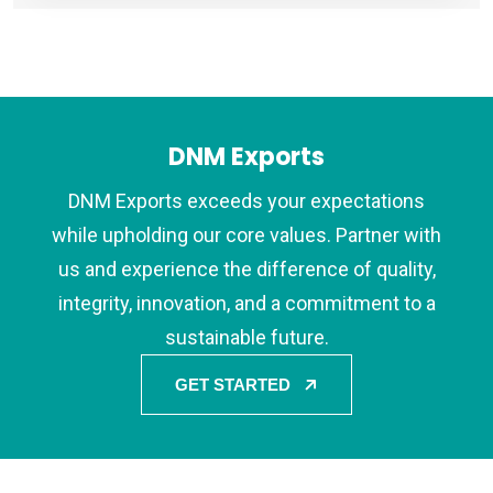
DNM Exports
DNM Exports exceeds your expectations
while upholding our core values. Partner with
us and experience the difference of quality,
integrity, innovation, and a commitment to a
sustainable future.
GET STARTED