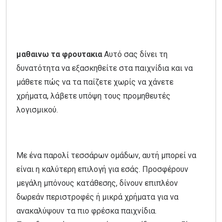
Caesar Casino No Deposit Bonus
Seven Casino 50 Free Spins
μαθαινω τα φρουτακια
Αυτό σας δίνει τη
δυνατότητα να εξασκηθείτε στα παιχνίδια και να
μάθετε πώς να τα παίζετε χωρίς να χάνετε
χρήματα, λάβετε υπόψη τους προμηθευτές
λογισμικού.
νετβετ καζινο
Με ένα παρολί τεσσάρων ομάδων, αυτή μπορεί να
είναι η καλύτερη επιλογή για εσάς. Προσφέρουν
μεγάλη μπόνους κατάθεσης, δίνουν επιπλέον
δωρεάν περιστροφές ή μικρά χρήματα για να
ανακαλύψουν τα πιο φρέσκα παιχνίδια.