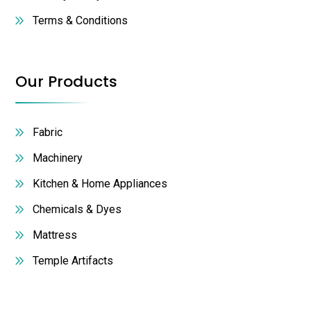
Terms & Conditions
Our Products
Fabric
Machinery
Kitchen & Home Appliances
Chemicals & Dyes
Mattress
Temple Artifacts