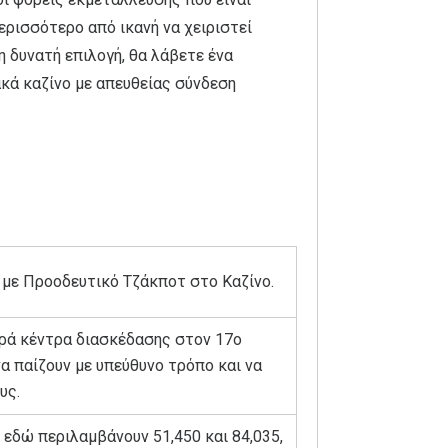
ερισσότερο από ικανή να χειριστεί
η δυνατή επιλογή, θα λάβετε ένα
ακά καζίνο με απευθείας σύνδεση
 με Προοδευτικό Τζάκποτ στο Καζίνο.
κρά κέντρα διασκέδασης στον 17ο
να παίζουν με υπεύθυνο τρόπο και να
υς.
 εδώ περιλαμβάνουν 51,450 και 84,035,