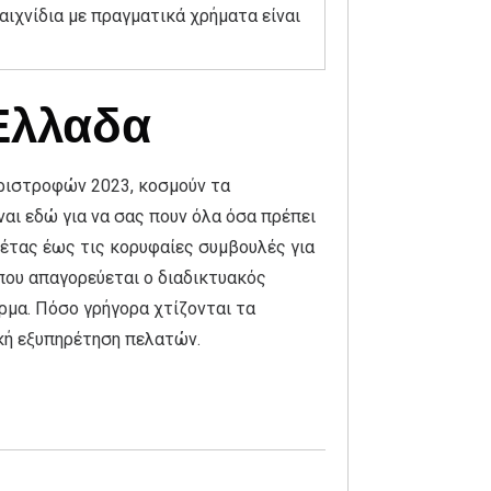
αιχνίδια με πραγματικά χρήματα είναι
Ελλαδα
ριστροφών 2023, κοσμούν τα
ίναι εδώ για να σας πουν όλα όσα πρέπει
έτας έως τις κορυφαίες συμβουλές για
όπου απαγορεύεται ο διαδικτυακός
ρμα. Πόσο γρήγορα χτίζονται τα
ική εξυπηρέτηση πελατών.