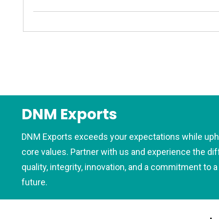
DNM Exports
DNM Exports exceeds your expectations while uph
core values. Partner with us and experience the di
quality, integrity, innovation, and a commitment to 
future.