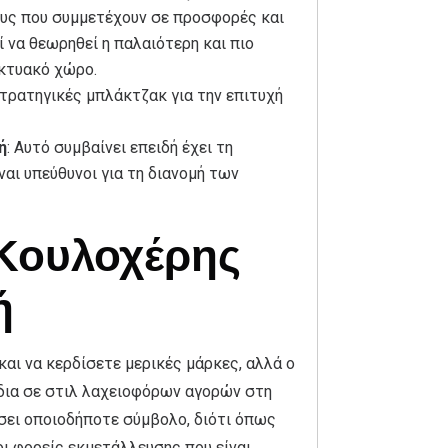
ους που συμμετέχουν σε προσφορές και
 να θεωρηθεί η παλαιότερη και πιο
κτυακό χώρο.
Στρατηγικές μπλάκτζακ για την επιτυχή
ή
: Αυτό συμβαίνει επειδή έχει τη
ι υπεύθυνοι για τη διανομή των
Κουλοχέρης
ή
και να κερδίσετε μερικές μάρκες, αλλά ο
δια σε στιλ λαχειοφόρων αγορών στη
σει οποιοδήποτε σύμβολο, διότι όπως
ι φορείς εκμετάλλευσης που είναι