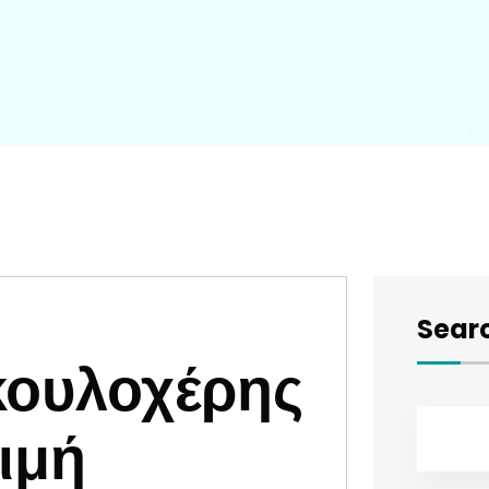
Sear
κουλοχέρης
ιμή