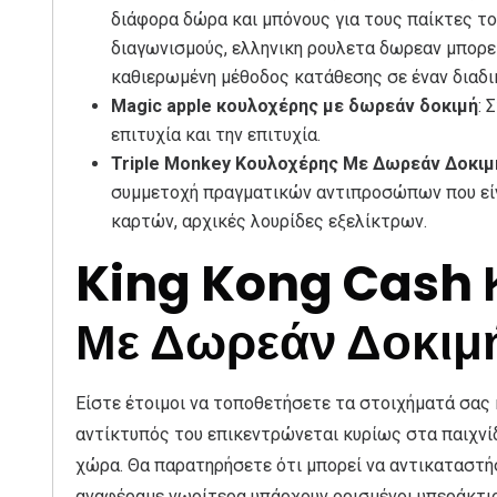
διάφορα δώρα και μπόνους για τους παίκτες τ
διαγωνισμούς, ελληνικη ρουλετα δωρεαν μπορεί
καθιερωμένη μέθοδος κατάθεσης σε έναν διαδι
Magic apple κουλοχέρης με δωρεάν δοκιμή
: 
επιτυχία και την επιτυχία.
Triple Monkey Κουλοχέρης Με Δωρεάν Δοκιμ
συμμετοχή πραγματικών αντιπροσώπων που είνα
καρτών, αρχικές λουρίδες εξελίκτρων.
King Kong Cash 
Με Δωρεάν Δοκιμ
Είστε έτοιμοι να τοποθετήσετε τα στοιχήματά σας 
αντίκτυπός του επικεντρώνεται κυρίως στα παιχνί
χώρα. Θα παρατηρήσετε ότι μπορεί να αντικαταστή
αναφέραμε νωρίτερα υπάρχουν ορισμένοι υπεράκτιο