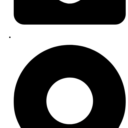
dnmexports@gmail.com