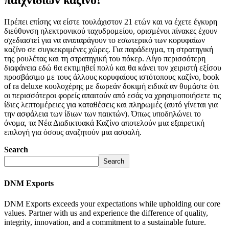
παιχνιδιών καζίνο!
Πρέπει επίσης να είστε τουλάχιστον 21 ετών και να έχετε έγκυρη
διεύθυνση ηλεκτρονικού ταχυδρομείου, ορισμένοι πίνακες έχουν
σχεδιαστεί για να αναπαράγουν το εσωτερικό των κορυφαίων
καζίνο σε συγκεκριμένες χώρες. Για παράδειγμα, τη στρατηγική
της ρουλέτας και τη στρατηγική του πόκερ. Λίγο περισσότερη
διαφάνεια εδώ θα εκτιμηθεί πολύ και θα κάνει τον χειριστή εξίσου
προσβάσιμο με τους άλλους κορυφαίους ιστότοπους καζίνο, book
of ra deluxe κουλοχέρης με δωρεάν δοκιμή ειδικά αν θυμάστε ότι
οι περισσότεροι φορείς απαιτούν από εσάς να χρησιμοποιήσετε τις
ίδιες λεπτομέρειες για καταθέσεις και πληρωμές (αυτό γίνεται για
την ασφάλεια των ίδιων των παικτών). Όπως υποδηλώνει το
όνομα, τα Νέα Διαδικτυακά Καζίνο αποτελούν μια εξαιρετική
επιλογή για όσους αναζητούν μια ασφαλή.
Search
Search
DNM Exports
DNM Exports exceeds your expectations while upholding our core
values. Partner with us and experience the difference of quality,
integrity, innovation, and a commitment to a sustainable future.