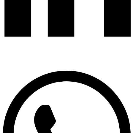
Whatsapp