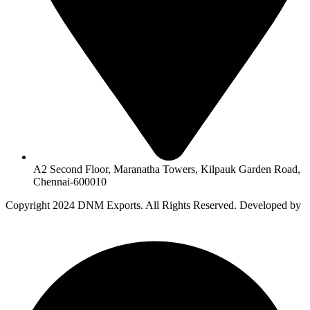
A2 Second Floor, Maranatha Towers, Kilpauk Garden Road,
Chennai-600010
Copyright
2024 DNM Exports. All Rights Reserved. Developed by
Auro Creative Studio