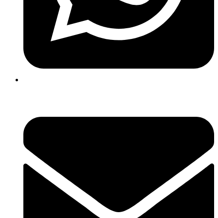
+91 99410 05211