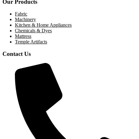
Our Products
Fabric
Machinery
Kitchen & Home Appliances
Chemicals & Dyes
Mattress
Temple Artifacts
Contact Us