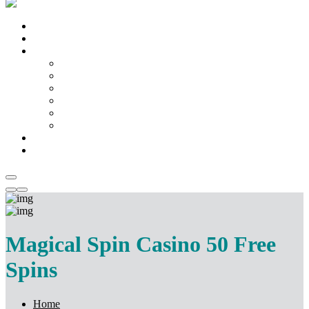
Home
About us
Products
Fabric
Machinery
Kitchen & Home Appliances
Chemicals & Dyes
Mattress
Temple Artifacts
Catalogue
Contact Us
Magical Spin Casino 50 Free
Spins
Home