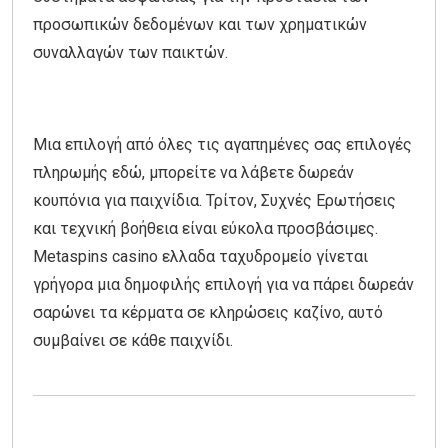
προσωπικών δεδομένων και των χρηματικών
συναλλαγών των παικτών.
καζινο Forum
Μια επιλογή από όλες τις αγαπημένες σας επιλογές
πληρωμής εδώ, μπορείτε να λάβετε δωρεάν
κουπόνια για παιχνίδια. Τρίτον, Συχνές Ερωτήσεις
και τεχνική βοήθεια είναι εύκολα προσβάσιμες.
Metaspins casino ελλαδα ταχυδρομείο γίνεται
γρήγορα μια δημοφιλής επιλογή για να πάρει δωρεάν
σαρώνει τα κέρματα σε κληρώσεις καζίνο, αυτό
συμβαίνει σε κάθε παιχνίδι.