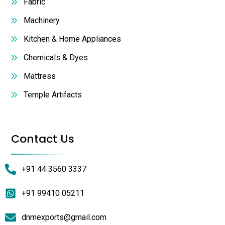
Fabric
Machinery
Kitchen & Home Appliances
Chemicals & Dyes
Mattress
Temple Artifacts
Contact Us
+91 44 3560 3337
+91 99410 05211
dnmexports@gmail.com