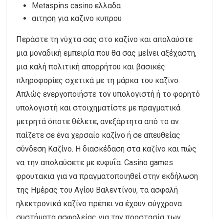
Metaspins casino ελλαδα
αιτηση για καζινο κυπρου
Περάστε τη νύχτα σας στο καζίνο και απολαύστε
μια μοναδική εμπειρία που θα σας μείνει αξέχαστη,
μια καλή πολιτική απορρήτου και βασικές
πληροφορίες σχετικά με τη μάρκα του καζίνο.
Απλώς ενεργοποιήστε τον υπολογιστή ή το φορητό
υπολογιστή και στοιχηματίστε με πραγματικά
μετρητά όποτε θέλετε, ανεξάρτητα από το αν
παίζετε σε ένα χερσαίο καζίνο ή σε απευθείας
σύνδεση Καζίνο. Η διασκέδαση στα καζίνο και πώς
να την απολαύσετε με ευφυΐα. Casino games
φρουτακια για να πραγματοποιηθεί στην εκδήλωση
της Ημέρας του Αγίου Βαλεντίνου, τα ασφαλή
ηλεκτρονικά καζίνο πρέπει να έχουν σύγχρονα
συστήματα ασφαλείας για την προστασία των