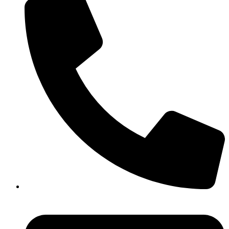
+91 44 3560 3337