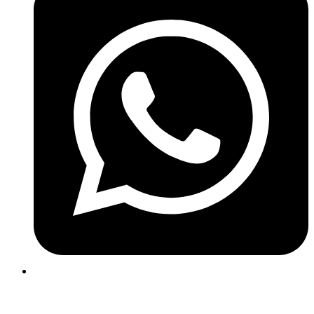
+91 99410 05211