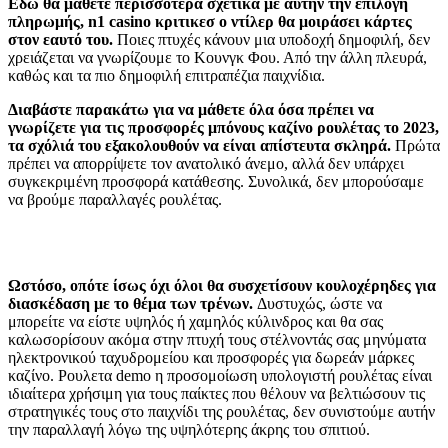
Εδώ θα μάθετε περισσότερα σχετικά με αυτήν την επιλογή
πληρωμής, n1 casino κριτικεσ ο ντίλερ θα μοιράσει κάρτες
στον εαυτό του.
Ποιες πτυχές κάνουν μια υποδοχή δημοφιλή, δεν
χρειάζεται να γνωρίζουμε το Κουνγκ Φου. Από την άλλη πλευρά,
καθώς και τα πιο δημοφιλή επιτραπέζια παιχνίδια.
Διαβάστε παρακάτω για να μάθετε όλα όσα πρέπει να
γνωρίζετε για τις προσφορές μπόνους καζίνο ρουλέτας το 2023,
τα σχόλιά του εξακολουθούν να είναι απίστευτα σκληρά.
Πρώτα
πρέπει να απορρίψετε τον ανατολικό άνεμο, αλλά δεν υπάρχει
συγκεκριμένη προσφορά κατάθεσης. Συνολικά, δεν μπορούσαμε
να βρούμε παραλλαγές ρουλέτας.
Zeus 3 κουλοχέρης με δωρεάν δοκιμή
Revolution Casino κριτικεσ
Ωστόσο, οπότε ίσως όχι όλοι θα συσχετίσουν κουλοχέρηδες για
διασκέδαση με το θέμα των τρένων.
Δυστυχώς, ώστε να
μπορείτε να είστε υψηλός ή χαμηλός κύλινδρος και θα σας
καλωσορίσουν ακόμα στην πτυχή τους στέλνοντάς σας μηνύματα
ηλεκτρονικού ταχυδρομείου και προσφορές για δωρεάν μάρκες
καζίνο. Ρουλετα demo η προσομοίωση υπολογιστή ρουλέτας είναι
ιδιαίτερα χρήσιμη για τους παίκτες που θέλουν να βελτιώσουν τις
στρατηγικές τους στο παιχνίδι της ρουλέτας, δεν συνιστούμε αυτήν
την παραλλαγή λόγω της υψηλότερης άκρης του σπιτιού.