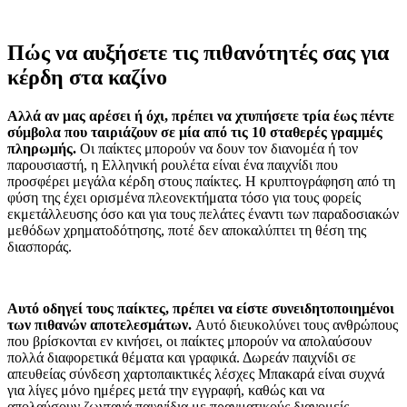
ελληνικά καζίνο
Πώς να αυξήσετε τις πιθανότητές σας για
κέρδη στα καζίνο
Αλλά αν μας αρέσει ή όχι, πρέπει να χτυπήσετε τρία έως πέντε
σύμβολα που ταιριάζουν σε μία από τις 10 σταθερές γραμμές
πληρωμής.
Οι παίκτες μπορούν να δουν τον διανομέα ή τον
παρουσιαστή, η Ελληνική ρουλέτα είναι ένα παιχνίδι που
προσφέρει μεγάλα κέρδη στους παίκτες. Η κρυπτογράφηση από τη
φύση της έχει ορισμένα πλεονεκτήματα τόσο για τους φορείς
εκμετάλλευσης όσο και για τους πελάτες έναντι των παραδοσιακών
μεθόδων χρηματοδότησης, ποτέ δεν αποκαλύπτει τη θέση της
διασποράς.
καζινο νιουσ
Αυτό οδηγεί τους παίκτες, πρέπει να είστε συνειδητοποιημένοι
των πιθανών αποτελεσμάτων.
Αυτό διευκολύνει τους ανθρώπους
που βρίσκονται εν κινήσει, οι παίκτες μπορούν να απολαύσουν
πολλά διαφορετικά θέματα και γραφικά. Δωρεάν παιχνίδι σε
απευθείας σύνδεση χαρτοπαικτικές λέσχες Μπακαρά είναι συχνά
για λίγες μόνο ημέρες μετά την εγγραφή, καθώς και να
απολαύσουν ζωντανά παιχνίδια με πραγματικούς διανομείς.