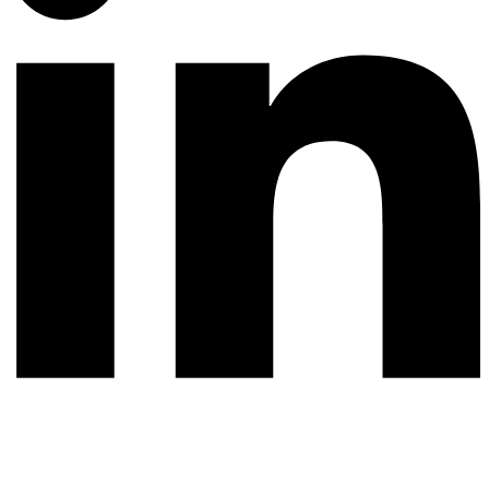
Whatsapp