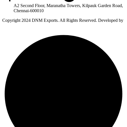
A2 Second Floor, Maranatha Towers, Kilpauk Garden Road,
Chennai-600010
Copyright
2024 DNM Exports. All Rights Reserved. Developed by
Auro Creative Studio