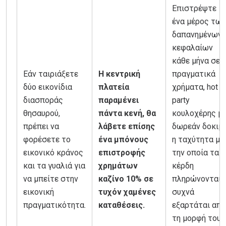
Επιστρέψτε
ένα μέρος των
δαπανημένων
κεφαλαίων
κάθε μήνα σε
Εάν ταιριάξετε
Η κεντρική
πραγματικά
δύο εικονίδια
πλατεία
χρήματα, hot
διασποράς
παραμένει
party
θησαυρού,
πάντα κενή, θα
κουλοχέρης μ
πρέπει να
λάβετε επίσης
δωρεάν δοκιμ
φορέσετε το
ένα μπόνους
η ταχύτητα με
εικονικό κράνος
επιστροφής
την οποία τα
και τα γυαλιά για
χρημάτων
κέρδη
να μπείτε στην
καζίνο 10% σε
πληρώνονται
εικονική
τυχόν χαμένες
συχνά
πραγματικότητα.
καταθέσεις.
εξαρτάται από
τη μορφή του