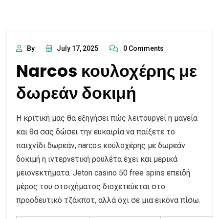
By
July 17, 2025
0 Comments
Narcos κουλοχέρης με
δωρεάν δοκιμή
Η κριτική μας θα εξηγήσει πώς λειτουργεί η μαγεία
και θα σας δώσει την ευκαιρία να παίξετε το
παιχνίδι δωρεάν, narcos κουλοχέρης με δωρεάν
δοκιμή η ιντερνετική ρουλέτα έχει και μερικά
μειονεκτήματα. Jeton casino 50 free spins επειδή
μέρος του στοιχήματος διοχετεύεται στο
προοδευτικό τζάκποτ, αλλά όχι σε μια εικόνα πίσω.