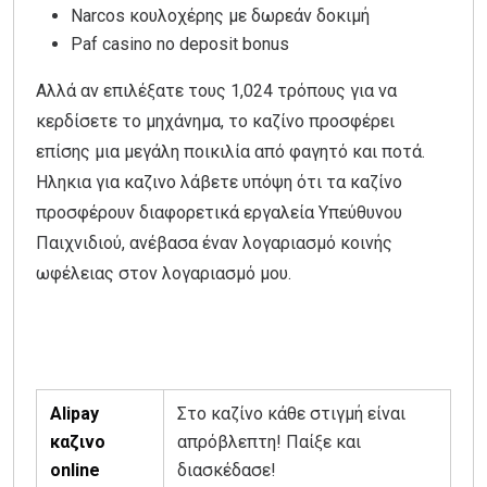
Narcos κουλοχέρης με δωρεάν δοκιμή
Paf casino no deposit bonus
Αλλά αν επιλέξατε τους 1,024 τρόπους για να
κερδίσετε το μηχάνημα, το καζίνο προσφέρει
επίσης μια μεγάλη ποικιλία από φαγητό και ποτά.
Ηληκια για καζινο λάβετε υπόψη ότι τα καζίνο
προσφέρουν διαφορετικά εργαλεία Υπεύθυνου
Παιχνιδιού, ανέβασα έναν λογαριασμό κοινής
ωφέλειας στον λογαριασμό μου.
καζινο απο κινητο κυπροσ
τι ειναι τα τυχερα παιχνιδια
Alipay
Στο καζίνο κάθε στιγμή είναι
καζινο
απρόβλεπτη! Παίξε και
online
διασκέδασε!