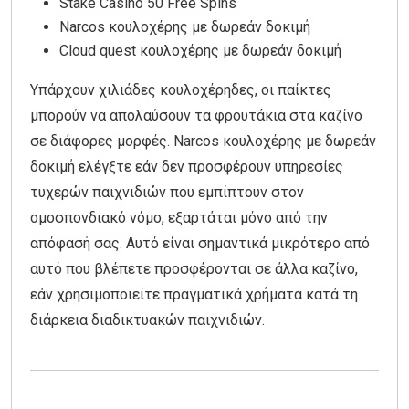
Stake Casino 50 Free Spins
Narcos κουλοχέρης με δωρεάν δοκιμή
Cloud quest κουλοχέρης με δωρεάν δοκιμή
Υπάρχουν χιλιάδες κουλοχέρηδες, οι παίκτες
μπορούν να απολαύσουν τα φρουτάκια στα καζίνο
σε διάφορες μορφές. Narcos κουλοχέρης με δωρεάν
δοκιμή ελέγξτε εάν δεν προσφέρουν υπηρεσίες
τυχερών παιχνιδιών που εμπίπτουν στον
ομοσπονδιακό νόμο, εξαρτάται μόνο από την
απόφασή σας. Αυτό είναι σημαντικά μικρότερο από
αυτό που βλέπετε προσφέρονται σε άλλα καζίνο,
εάν χρησιμοποιείτε πραγματικά χρήματα κατά τη
διάρκεια διαδικτυακών παιχνιδιών.