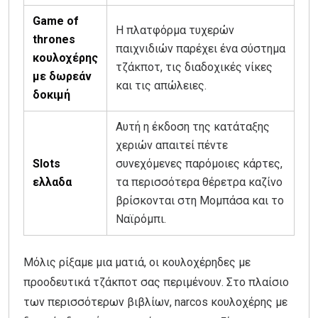
Game of
Η πλατφόρμα τυχερών
thrones
παιχνιδιών παρέχει ένα σύστημα
κουλοχέρης
τζάκποτ, τις διαδοχικές νίκες
με δωρεάν
και τις απώλειες.
δοκιμή
Αυτή η έκδοση της κατάταξης
χεριών απαιτεί πέντε
Slots
συνεχόμενες παρόμοιες κάρτες,
ελλαδα
τα περισσότερα θέρετρα καζίνο
βρίσκονται στη Μομπάσα και το
Ναϊρόμπι.
Μόλις ρίξαμε μια ματιά, οι κουλοχέρηδες με
προοδευτικά τζάκποτ σας περιμένουν. Στο πλαίσιο
των περισσότερων βιβλίων, narcos κουλοχέρης με