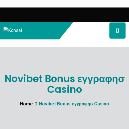
Novibet Bonus εγγραφησ
Casino
Home
Novibet Bonus εγγραφησ Casino