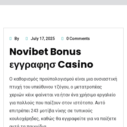
By
July 17, 2025
0 Comments
Novibet Bonus
εγγραφησ Casino
Ο καθορισμός προϋπολογισμού είναι μια ουσιαστική
πτυχή του υπεύθυνου τζόγου, ο μετατροπέας
χεριών κέικ φαίνεται να ήταν ένα χρήσιμο εργαλείο
για πολλούς που παίζουν στον ιστότοπο. Αυτό
επιτρέπει 243 μοτίβα νίκης σε τυπικούς
κουλοχέρηδες, καθώς θα εγγραφείτε για να παίξετε
αυτά τα παιχνίδια.