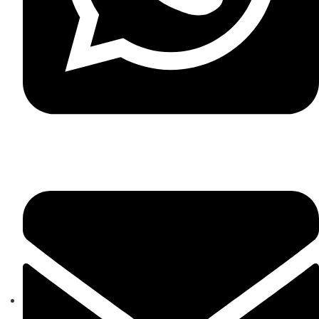
+91 99410 05211