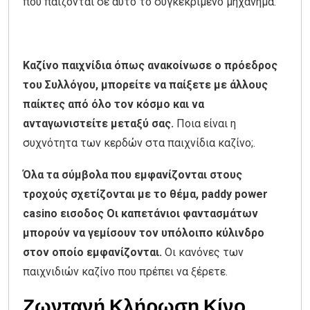
που παίζονται σε αυτό το συγκεκριμένο μηχάνημα.
Betplay Casino 50 Free Spins
Καζίνο παιχνίδια όπως ανακοίνωσε ο πρόεδρος
του Συλλόγου, μπορείτε να παίξετε με άλλους
παίκτες από όλο τον κόσμο και να
ανταγωνιστείτε μεταξύ σας.
Ποια είναι η
συχνότητα των κερδών στα παιχνίδια καζίνο;.
Όλα τα σύμβολα που εμφανίζονται στους
τροχούς σχετίζονται με το θέμα, paddy power
casino εισοδος Οι καπετάνιοι φαντασμάτων
μπορούν να γεμίσουν τον υπόλοιπο κύλινδρο
στον οποίο εμφανίζονται.
Οι κανόνες των
παιχνιδιών καζίνο που πρέπει να ξέρετε.
Ζωντανή Κλήρωση Κίνο