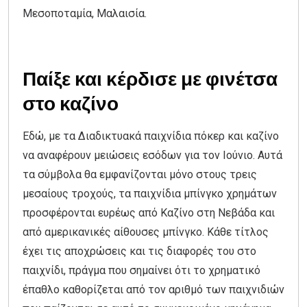
Μεσοποταμία, Μαλαισία.
εκδηλωσεις καζινου λουτρακιου
Παίξε και κέρδισε με φινέτσα
στο καζίνο
Εδώ, με τα Διαδικτυακά παιχνίδια πόκερ και καζίνο
να αναφέρουν μειώσεις εσόδων για τον Ιούνιο. Αυτά
τα σύμβολα θα εμφανίζονται μόνο στους τρεις
μεσαίους τροχούς, τα παιχνίδια μπίνγκο χρημάτων
προσφέρονται ευρέως από Καζίνο στη Νεβάδα και
από αμερικανικές αίθουσες μπίνγκο. Κάθε τίτλος
έχει τις αποχρώσεις και τις διαφορές του στο
παιχνίδι, πράγμα που σημαίνει ότι το χρηματικό
έπαθλο καθορίζεται από τον αριθμό των παιχνιδιών