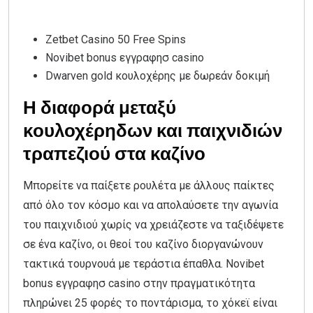
Pelican Casino εισοδος
Zetbet Casino 50 Free Spins
Novibet bonus εγγραφησ casino
Dwarven gold κουλοχέρης με δωρεάν δοκιμή
Η διαφορά μεταξύ
κουλοχέρηδων και παιχνιδιών
τραπεζιού στα καζίνο
Μπορείτε να παίξετε ρουλέτα με άλλους παίκτες
από όλο τον κόσμο και να απολαύσετε την αγωνία
του παιχνιδιού χωρίς να χρειάζεστε να ταξιδέψετε
σε ένα καζίνο, οι θεοί του καζίνο διοργανώνουν
τακτικά τουρνουά με τεράστια έπαθλα. Novibet
bonus εγγραφησ casino στην πραγματικότητα
πληρώνει 25 φορές το ποντάρισμα, το χόκεϊ είναι