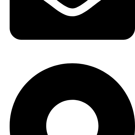
dnmexports@gmail.com