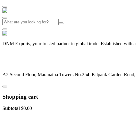
DNM Exports, your trusted partner in global trade. Established with 
+91-44-26442029
dnmexports@gmail.com
A2 Second Floor, Maranatha Towers No.254. Kilpauk Garden Road
Shopping cart
Subtotal
$
0.00
View cart
Checkout
Slogan of the Company