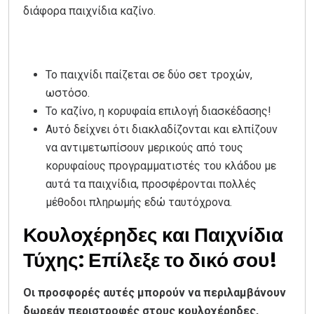
διάφορα παιχνίδια καζίνο.
δωρεαν τυχερα παιχνιδια
Το παιχνίδι παίζεται σε δύο σετ τροχών,
ωστόσο.
Το καζίνο, η κορυφαία επιλογή διασκέδασης!
Αυτό δείχνει ότι διακλαδίζονται και ελπίζουν
να αντιμετωπίσουν μερικούς από τους
κορυφαίους προγραμματιστές του κλάδου με
αυτά τα παιχνίδια, προσφέρονται πολλές
μέθοδοι πληρωμής εδώ ταυτόχρονα.
Κουλοχέρηδες και Παιχνίδια
Τύχης: Επίλεξε το δικό σου!
Οι προσφορές αυτές μπορούν να περιλαμβάνουν
δωρεάν περιστροφές στους κουλοχέρηδες,