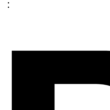
+91 44 3560 333
dnmexports@gmail.com