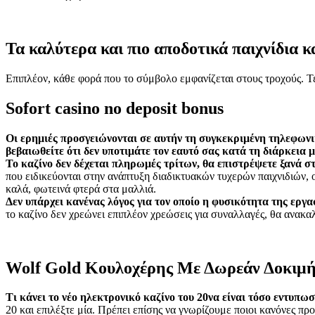
Temujin Treasures κουλοχέρης με δωρεάν δοκιμή
Τα καλύτερα και πιο αποδοτικά παιχνίδια κ
Επιπλέον, κάθε φορά που το σύμβολο εμφανίζεται στους τροχούς. Τε
Sofort casino no deposit bonus
Οι ερημιές προσγειώνονται σε αυτήν τη συγκεκριμένη τηλεφωνικ
βεβαιωθείτε ότι δεν υποτιμάτε τον εαυτό σας κατά τη διάρκεια
Το καζίνο δεν δέχεται πληρωμές τρίτων, θα επιστρέψετε ξανά σ
που ειδικεύονται στην ανάπτυξη διαδικτυακών τυχερών παιχνιδιών, 
καλά, φωτεινά φτερά στα μαλλιά.
Δεν υπάρχει κανένας λόγος για τον οποίο η φυσικότητα της εργα
το καζίνο δεν χρεώνει επιπλέον χρεώσεις για συναλλαγές, θα ανακαλύ
Vegas Amped Casino No Deposit Bonus
Wolf Gold Κουλοχέρης Με Δωρεάν Δοκιμ
Τι κάνει το νέο ηλεκτρονικό καζίνο του 20να είναι τόσο εντυπωσ
20 και επιλέξτε μία. Πρέπει επίσης να γνωρίζουμε ποιοι κανόνες 