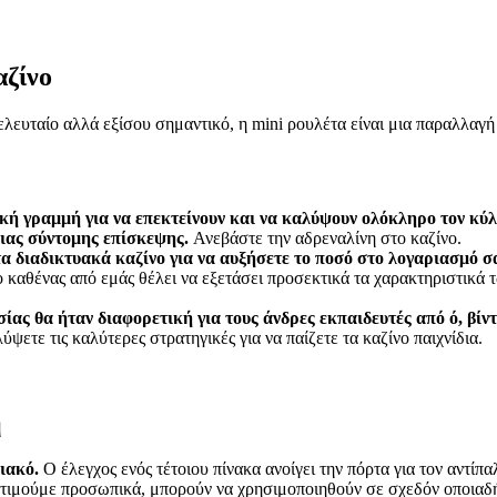
αζίνο
λευταίο αλλά εξίσου σημαντικό, η mini ρουλέτα είναι μια παραλλαγή 
ή γραμμή για να επεκτείνουν και να καλύψουν ολόκληρο τον κύλιν
 μιας σύντομης επίσκεψης.
Ανεβάστε την αδρεναλίνη στο καζίνο.
τα διαδικτυακά καζίνο για να αυξήσετε το ποσό στο λογαριασμό σ
ο καθένας από εμάς θέλει να εξετάσει προσεκτικά τα χαρακτηριστικά 
σίας θα ήταν διαφορετική για τους άνδρες εκπαιδευτές από ό, βί
ψετε τις καλύτερες στρατηγικές για να παίζετε τα καζίνο παιχνίδια.
ή
ιακό.
Ο έλεγχος ενός τέτοιου πίνακα ανοίγει την πόρτα για τον αντίπ
προτιμούμε προσωπικά, μπορούν να χρησιμοποιηθούν σε σχεδόν οποιαδ