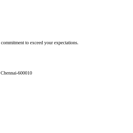
a commitment to exceed your expectations.
, Chennai-600010