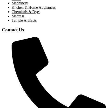
Machinery
Kitchen & Home Appliances
Chemicals & Dyes
Mattress
Temple Artifacts
Contact Us