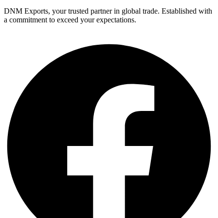
DNM Exports, your trusted partner in global trade. Established with
a commitment to exceed your expectations.
Facebook