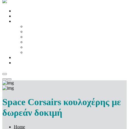
Home
About us
Products
Fabric
Machinery
Kitchen & Home Appliances
Chemicals & Dyes
Mattress
Temple Artifacts
Catalogue
Contact Us
Space Corsairs κουλοχέρης με
δωρεάν δοκιμή
Home