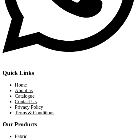
Quick Links
Home
About us
Catalogue
Contact Us
Privacy Policy
Terms & Conditions
Our Products
Fabric