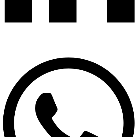
Whatsapp