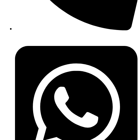
+91 44 3560 3337