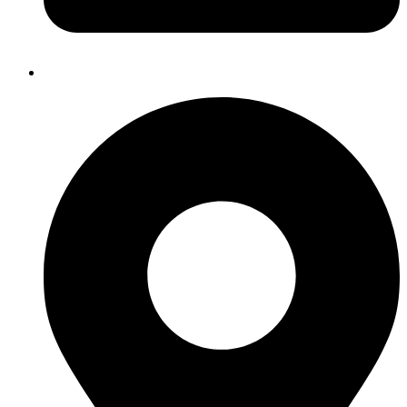
dnmexports@gmail.com