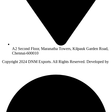
A2 Second Floor, Maranatha Towers, Kilpauk Garden Road,
Chennai-600010
Copyright
2024 DNM Exports. All Rights Reserved. Developed by
Auro Creative Studio