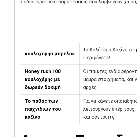
οι διαφορετικές παραστάσεις που λαμβάνουν χώρα, 
Big Foot κουλοχέρης με δωρεάν δοκιμή
δωρεάν μπλακτζακ
πωσ να κερδισω στα φρουτακια
Τα Καλύτερα Καζίνο στην
κουλοχερησ μπρελοκ
Περιμένετε!
Honey rush 100
Οι παίκτες ενδιαφέροντ
κουλοχέρης με
μαύρα στοιχήματα, και γ
δωρεάν δοκιμή
αρχές.
Το πάθος των
Για να κάνετε οποιαδήπ
παιχνιδιών του
λειτουργούν υπέρ τους
καζίνο
και σάντουιτς.