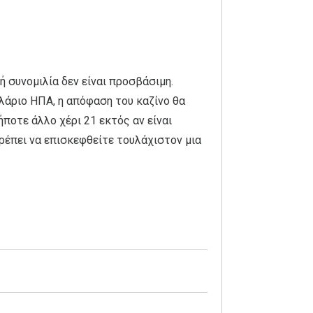
νή συνομιλία δεν είναι προσβάσιμη.
λάριο ΗΠΑ, η απόφαση του καζίνο θα
ποτε άλλο χέρι 21 εκτός αν είναι
πρέπει να επισκεφθείτε τουλάχιστον μια