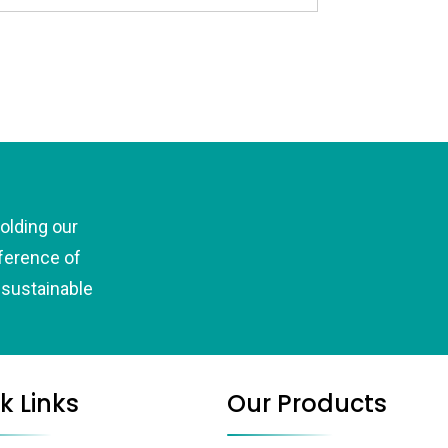
olding our
fference of
a sustainable
k Links
Our Products