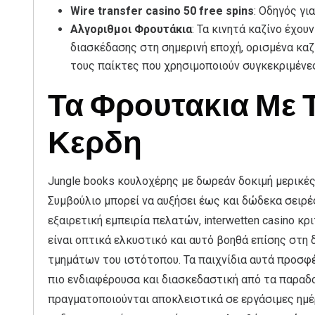
Wire transfer casino 50 free spins
: Οδηγός γι
Αλγοριθμοι Φρουτάκια
: Τα κινητά καζίνο έχουν
διασκέδασης στη σημερινή εποχή, ορισμένα κα
τους παίκτες που χρησιμοποιούν συγκεκριμένε
Τα Φρουτακια Με 
Κερδη
Jungle books κουλοχέρης με δωρεάν δοκιμή μερικές
Συμβούλιο μπορεί να αυξήσει έως και δώδεκα σειρές
εξαιρετική εμπειρία πελατών, interwetten casino κρ
είναι οπτικά ελκυστικό και αυτό βοηθά επίσης στη
τμημάτων του ιστότοπου. Τα παιχνίδια αυτά προσφέρ
πιο ενδιαφέρουσα και διασκεδαστική από τα παραδ
πραγματοποιούνται αποκλειστικά σε εργάσιμες ημέρ