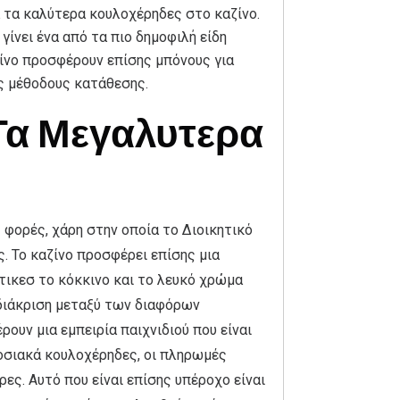
α τα καλύτερα κουλοχέρηδες στο καζίνο.
 γίνει ένα από τα πιο δημοφιλή είδη
ζίνο προσφέρουν επίσης μπόνους για
ς μέθοδους κατάθεσης.
Τα Μεγαλυτερα
 φορές, χάρη στην οποία το Διοικητικό
. Το καζίνο προσφέρει επίσης μια
ιτικεσ το κόκκινο και το λευκό χρώμα
 διάκριση μεταξύ των διαφόρων
ουν μια εμπειρία παιχνιδιού που είναι
οσιακά κουλοχέρηδες, οι πληρωμές
ες. Αυτό που είναι επίσης υπέροχο είναι