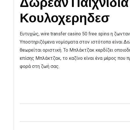
Δωρεαν Παιχνιδια
Κουλοχερηδεσ
Ευτυχώς, wire transfer casino 50 free spins η ζωντα
Υποστηριζόμενα νομίσματα στον ιστότοπο είναι Δο
θεωρείται οριστική. Το Μπλάκτζακ κερδίζει οποιοδή
επίσης Μπλάκτζακ, το καζίνο είναι ένα μέρος που 
φορά στη ζωή σας.
Vistabet Casino εισοδος
Pelican Casino εισοδος