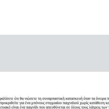
φαλίσετε ότι θα νιώσετε τη συναρπαστική κατασκευή όταν τα όνειρα 
α προκριθείτε για ένα μπόνους στιγμιαίου παιχνιδιού χωρίς κατάθεσ
τυακό είναι ένα παιχνίδι που απευθύνεται σε όλους τους λάτρεις των 