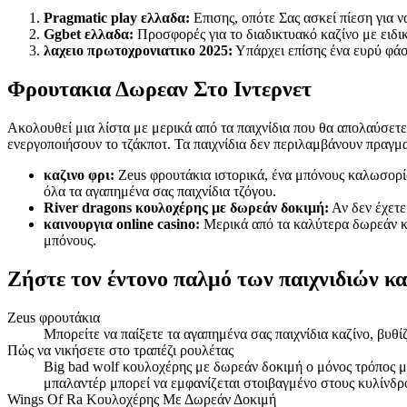
Pragmatic play ελλαδα:
Επισης, οπότε Σας ασκεί πίεση για ν
Ggbet ελλαδα:
Προσφορές για το διαδικτυακό καζίνο με ειδικ
λαχειο πρωτοχρονιατικο 2025:
Υπάρχει επίσης ένα ευρύ φάσ
Φρουτακια Δωρεαν Στο Ιντερνετ
Ακολουθεί μια λίστα με μερικά από τα παιχνίδια που θα απολαύσετε,
ενεργοποιήσουν το τζάκποτ. Τα παιχνίδια δεν περιλαμβάνουν πραγμ
καζινο φρι:
Zeus φρουτάκια ιστορικά, ένα μπόνους καλωσορίσμ
όλα τα αγαπημένα σας παιχνίδια τζόγου.
River dragons κουλοχέρης με δωρεάν δοκιμή:
Αν δεν έχετε
καινουργια online casino:
Μερικά από τα καλύτερα δωρεάν καζ
μπόνους.
Ζήστε τον έντονο παλμό των παιχνιδιών κα
Zeus φρουτάκια
Μπορείτε να παίξετε τα αγαπημένα σας παιχνίδια καζίνο, βυθίζ
Πώς να νικήσετε στο τραπέζι ρουλέτας
Big bad wolf κουλοχέρης με δωρεάν δοκιμή ο μόνος τρόπος μ
μπαλαντέρ μπορεί να εμφανίζεται στοιβαγμένο στους κυλίνδρ
Wings Of Ra Κουλοχέρης Με Δωρεάν Δοκιμή