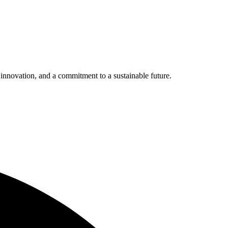
 innovation, and a commitment to a sustainable future.