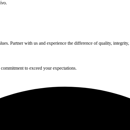
ίνο.
. Partner with us and experience the difference of quality, integrity,
a commitment to exceed your expectations.