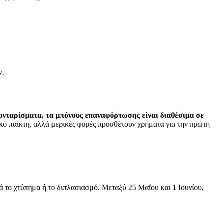
ν.
 πονταρίσματα, τα μπόνους επαναφόρτωσης είναι διαθέσιμα σε
υακό παίκτη, αλλά μερικές φορές προσθέτουν χρήματα για την πρώτη
ά το χτύπημα ή το διπλασιασμό. Μεταξύ 25 Μαΐου και 1 Ιουνίου,